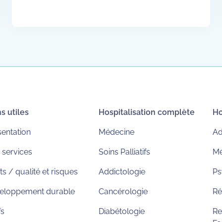
s utiles
Hospitalisation complète
Ho
sentation
Médecine
Ad
 services
Soins Palliatifs
Mé
ts / qualité et risques
Addictologie
Ps
eloppement durable
Cancérologie
Ré
fs
Diabétologie
Re