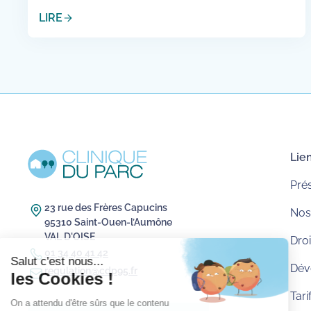
LIRE
Lien
Pré
23 rue des Frères Capucins
Nos
95310 Saint-Ouen-l’Aumône
VAL D'OISE
Droi
01 34 40 41 42
Dév
regulation@cdp95.fr
Tari