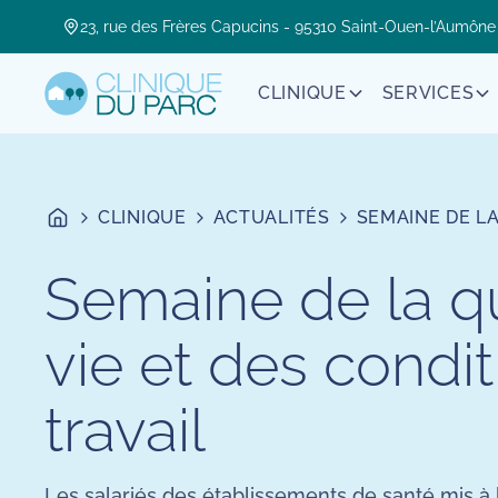
23, rue des Frères Capucins - 95310 Saint-Ouen-l’Aumône
CLINIQUE
SERVICES
CLINIQUE
ACTUALITÉS
SEMAINE DE LA
Semaine de la qu
vie et des condi
travail
Les salariés des établissements de santé mis à 